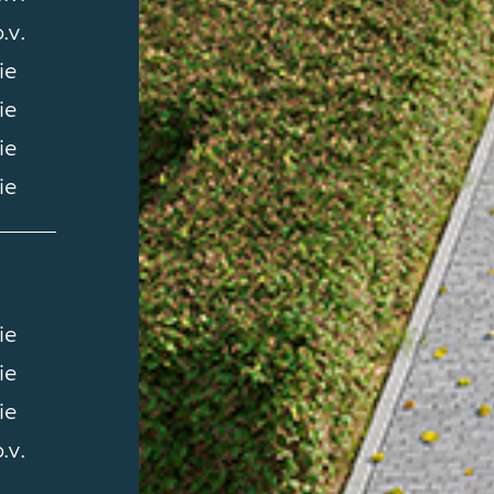
.v.
ie
ie
ie
ie
ie
ie
ie
.v.