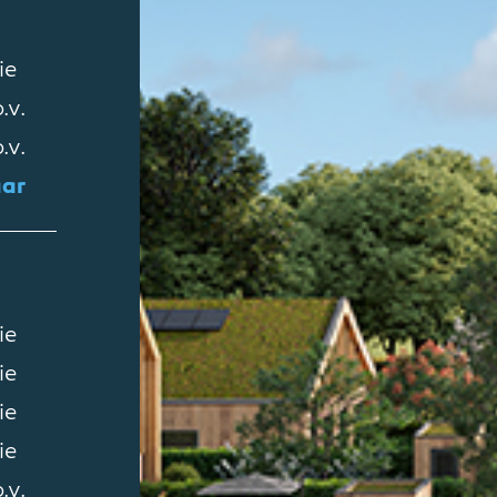
ie
.v.
.v.
aar
ie
ie
ie
ie
.v.