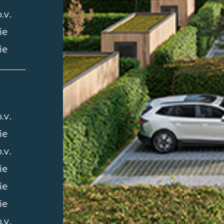
.v.
ie
ie
.v.
ie
.v.
ie
ie
ie
.v.