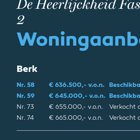
De Heerlijckheid Fas
2
Woningaanb
Berk
Nr. 58
€ 636.500,- v.o.n.
Beschikb
Nr. 59
€ 645.000,- v.o.n.
Beschikb
Nr. 73
€ 655.000,- v.o.n.
Verkocht o
Nr. 74
€ 665.000,- v.o.n.
Verkocht o