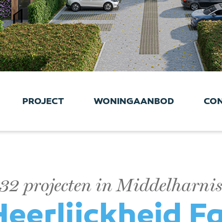
PROJECT
WONINGAANBOD
CO
32 projecten in Middelharni
eerlijckheid F