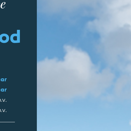
e
od
aar
aar
.v.
.v.