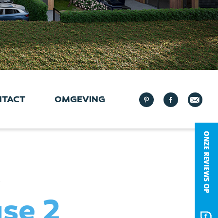
NTACT
OMGEVING
s
ase 2