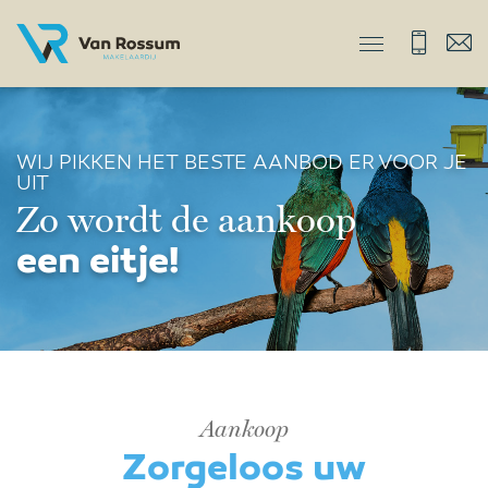
WIJ PIKKEN HET BESTE AANBOD ER VOOR JE
UIT
Zo wordt de aankoop
een eitje!
Aankoop
Zorgeloos uw