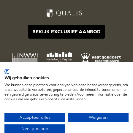
BEKIJK EXCLUSIEF AANBOD
Wij gebruiken cookies
We kunnen deze plaatsen voor analyse van onze bezoekersgegevens, om
onze website te verbeteren, gepersonaliseerde inhoud te tonen en om u
een geweldige website-ervaring te bieden. Voor meer informatie over de
cookies die we gebruiken opent u de instellingen.
Disclaimer
Algemene voorwaarden
Privacy- en cookiestatement
Accepteer alles
Weigeren
Nee, pas aan