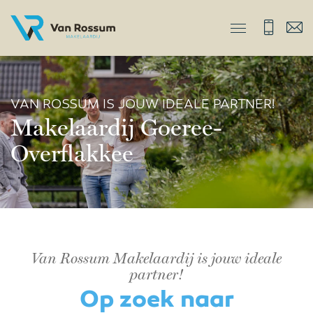
VAN ROSSUM IS JOUW IDEALE PARTNER!
Makelaardij Goeree-
Overflakkee
Van Rossum Makelaardij is jouw ideale
partner!
Op zoek naar