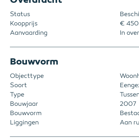
Status
Besch
Koopprijs
€ 450.
Aanvaarding
In ove
Bouwvorm
Objecttype
Woonh
Soort
Eenge
Type
Tusse
Bouwjaar
2007
Bouwvorm
Besta
Liggingen
Aan ru