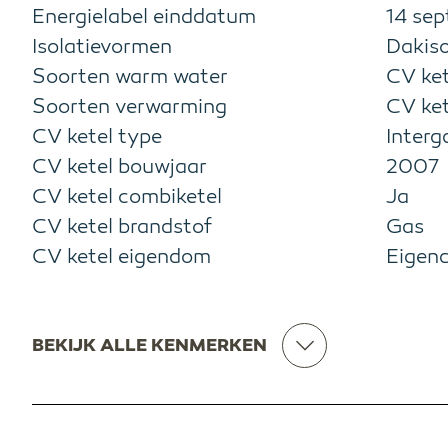
Energielabel einddatum
14 se
Isolatievormen
Dakiso
Soorten warm water
CV ket
Soorten verwarming
CV ket
CV ketel type
Interg
CV ketel bouwjaar
2007
CV ketel combiketel
Ja
CV ketel brandstof
Gas
CV ketel eigendom
Eigen
BEKIJK ALLE KENMERKEN