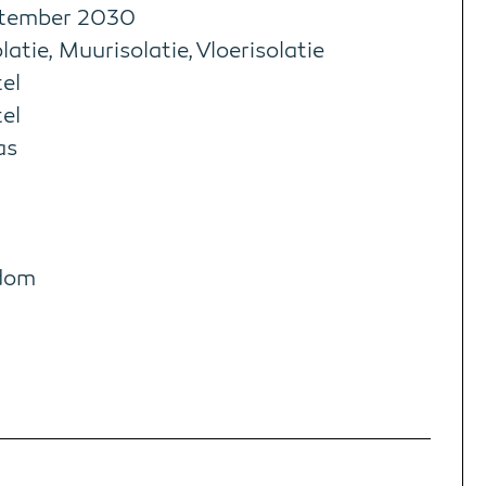
ptember 2030
latie, Muurisolatie, Vloerisolatie
el
el
as
dom