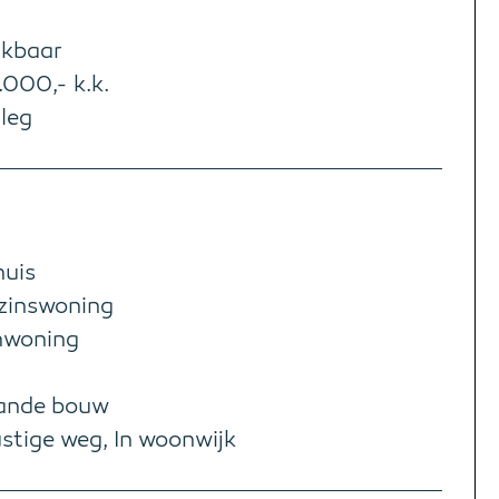
ikbaar
000,- k.k.
rleg
uis
zinswoning
nwoning
ande bouw
stige weg, In woonwijk