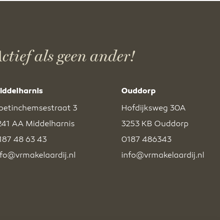
ctief als geen ander!
iddelharnis
Ouddorp
oetinchemsestraat 3
Hofdijksweg 30A
241 AA Middelharnis
3253 KB Ouddorp
187 48 63 43
0187 486343
nfo@vrmakelaardij.nl
info@vrmakelaardij.nl