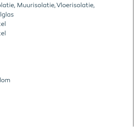
latie, Muurisolatie, Vloerisolatie,
lglas
el
el
dom