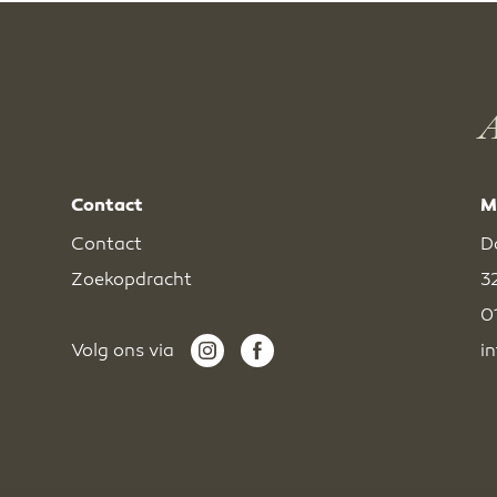
A
Contact
M
Contact
D
Zoekopdracht
3
0
Volg ons via
i