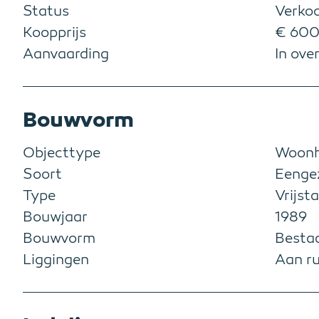
Status
Verko
Koopprijs
€ 600.
Aanvaarding
In ove
Bouwvorm
Objecttype
Woonh
Soort
Eenge
Type
Vrijst
Bouwjaar
1989
Bouwvorm
Besta
Liggingen
Aan ru