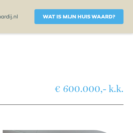
rdij.nl
WAT IS MIJN HUIS WAARD?
€ 600.000,- k.k.