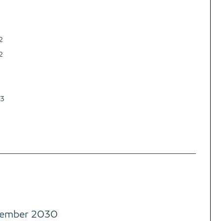
2
2
3
tember 2030