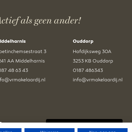
ctief als geen ander!
iddelharnis
Ouddorp
oetinchemsestraat 3
Hofdijksweg 30A
241 AA Middelharnis
3253 KB Ouddorp
187 48 63 43
0187 486343
nfo@vrmakelaardij.nl
info@vrmakelaardij.nl
BEKIJK EXCLUSIEF AANBOD