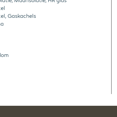
latie, Muurisolatie, HR glas
el
el, Gaskachels
ha
dom