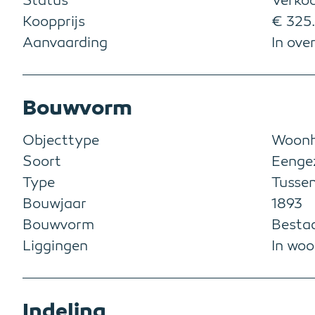
Status
Verko
Koopprijs
€ 325.
Aanvaarding
In ove
Bouwvorm
Objecttype
Woonh
Soort
Eenge
Type
Tusse
Bouwjaar
1893
Bouwvorm
Besta
Liggingen
In woo
Indeling