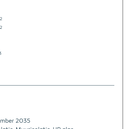
2
2
3
ember 2035