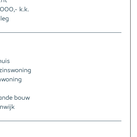
cht
000,- k.k.
rleg
uis
zinswoning
nwoning
ande bouw
nwijk