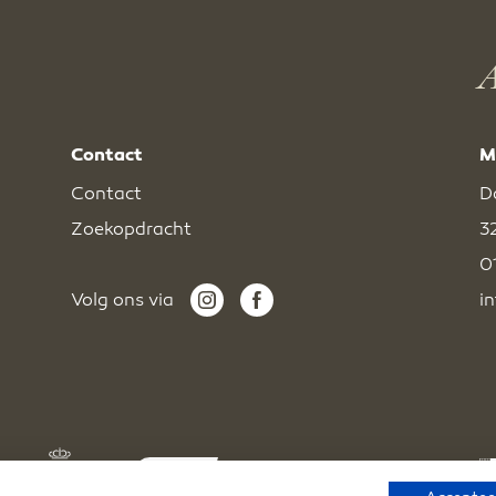
A
Contact
M
Contact
D
Zoekopdracht
3
0
Volg ons via
i