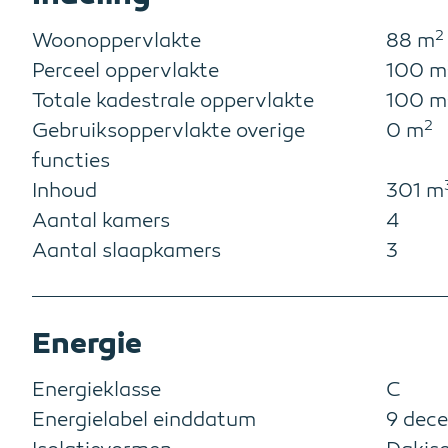
2
Woonoppervlakte
88 m
Perceel oppervlakte
100 m
Totale kadestrale oppervlakte
100 m
2
Gebruiksoppervlakte overige
0 m
functies
Inhoud
301 m
Aantal kamers
4
Aantal slaapkamers
3
Energie
Energieklasse
C
Energielabel einddatum
9 dec