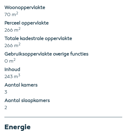
Woonoppervlakte
2
70 m
Perceel oppervlakte
2
266 m
Totale kadestrale oppervlakte
2
266 m
Gebruiksoppervlakte overige functies
2
0 m
Inhoud
3
243 m
Aantal kamers
3
Aantal slaapkamers
2
Energie