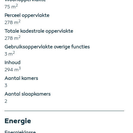
2
75 m
Perceel oppervlakte
2
278 m
Totale kadestrale oppervlakte
2
278 m
Gebruiksoppervlakte overige functies
2
3 m
Inhoud
3
294 m
Aantal kamers
3
Aantal slaapkamers
2
Energie
Energieklasse