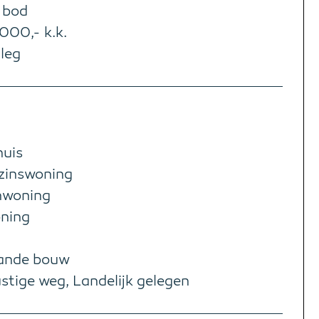
 bod
000,- k.k.
rleg
uis
zinswoning
nwoning
oning
ande bouw
stige weg, Landelijk gelegen