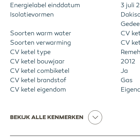
Energielabel einddatum
3 juli
Isolatievormen
Dakiso
Gedeel
Soorten warm water
CV ket
Soorten verwarming
CV ket
CV ketel type
Reme
CV ketel bouwjaar
2012
CV ketel combiketel
Ja
CV ketel brandstof
Gas
CV ketel eigendom
Eigen
BEKIJK ALLE KENMERKEN