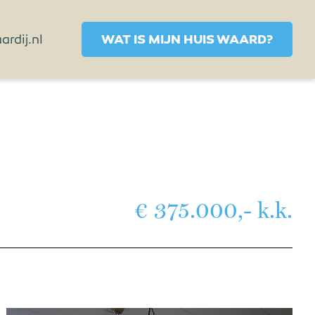
rdij.nl
WAT IS MIJN HUIS WAARD?
€ 375.000,- k.k.