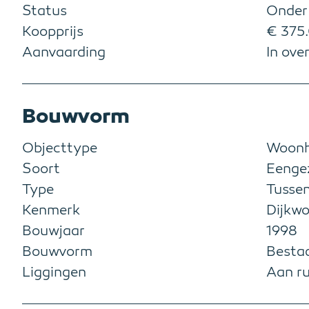
Status
Onder
Koopprijs
€ 375.
Aanvaarding
In ove
Bouwvorm
Objecttype
Woonh
Soort
Eenge
Type
Tusse
Kenmerk
Dijkw
Bouwjaar
1998
Bouwvorm
Besta
Liggingen
Aan ru