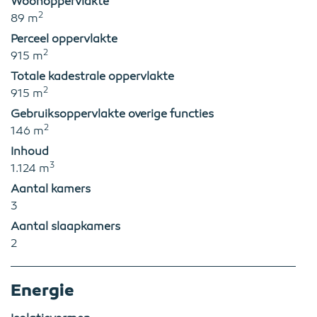
Woonoppervlakte
2
89 m
Perceel oppervlakte
2
915 m
Totale kadestrale oppervlakte
2
915 m
Gebruiksoppervlakte overige functies
2
146 m
Inhoud
3
1.124 m
Aantal kamers
3
Aantal slaapkamers
2
Energie