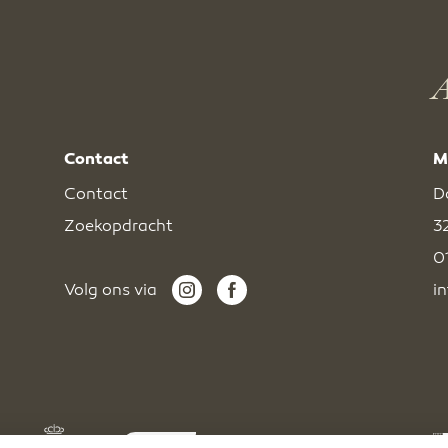
A
Contact
M
Contact
D
Zoekopdracht
3
0
Volg ons via
i