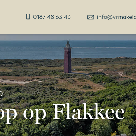
0187 48 63 43
info@vrmakelaa
D
op op Flakkee