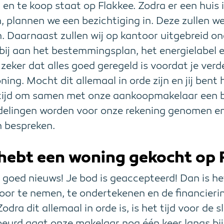
st en te koop staat op Flakkee. Zodra er een huis
n, plannen we een bezichtiging in. Deze zullen w
. Daarnaast zullen wij op kantoor uitgebreid o
bij aan het bestemmingsplan, het energielabel 
zeker dat alles goed geregeld is voordat je ver
ing. Mocht dit allemaal in orde zijn en jij bent
 tijd om samen met onze aankoopmakelaar een bi
elingen worden voor onze rekening genomen en 
n bespreken.
hebt een woning gekocht op 
goed nieuws! Je bod is geaccepteerd! Dan is he
r te nemen, te ondertekenen en de financierin
dra dit allemaal in orde is, is het tijd voor de 
eurd gaat onze makelaar nog één keer langs bi