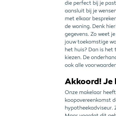
die perfect bij je pa
aansluit bij je wense
met elkaar bespreken
de woning. Denk hier
gegevens. Zo weet je 
jouw toekomstige won
het huis? Dan is het
kiezen. De onderhand
ook alle voorwaarde
Akkoord! Je 
Onze makelaar heeft 
koopovereenkomst doo
hypotheekadviseur. Zo
Maar voordat dit geb