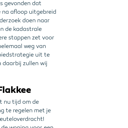
 is gevonden dat
e na afloop uitgebreid
nderzoek doen naar
en de kadastrale
dere stappen zet voor
 helemaal weg van
edstrategie uit te
daarbij zullen wij
Flakkee
t nu tijd om de
g te regelen met je
sleuteloverdracht!
j de woning voor een