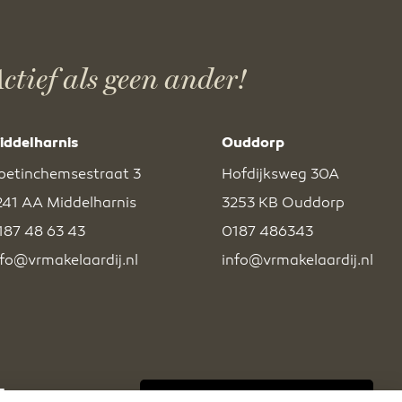
ctief als geen ander!
iddelharnis
Ouddorp
oetinchemsestraat 3
Hofdijksweg 30A
241 AA Middelharnis
3253 KB Ouddorp
187 48 63 43
0187 486343
nfo@vrmakelaardij.nl
info@vrmakelaardij.nl
BEKIJK EXCLUSIEF AANBOD