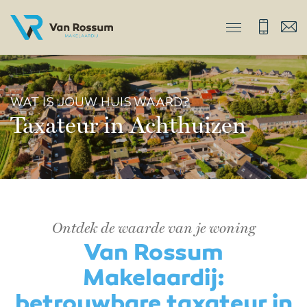
WAT IS JOUW HUIS WAARD?
Taxateur in Achthuizen
Ontdek de waarde van je woning
Van Rossum
Makelaardij:
betrouwbare taxateur in