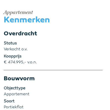
Appartement
Kenmerken
Overdracht
Status
Verkocht o.v.
Koopprijs
€ 474.995,- v.o.n.
Bouwvorm
Objecttype
Appartement
Soort
Portiekflat