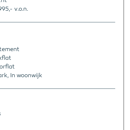
cht
95,- v.o.n.
tement
kflat
orflat
rk, In woonwijk
3