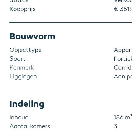
Status
Verko
Koopprijs
€ 351.9
Bouwvorm
Objecttype
Appar
Soort
Portie
Kenmerk
Corrid
Liggingen
Aan pa
Indeling
Inhoud
186 m
Aantal kamers
3