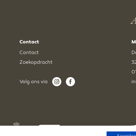
A
Contact
M
Contact
D
Zoekopdracht
3
0
Volg ons via
i
Accepteer