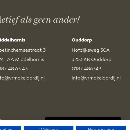
ctief als geen ander!
iddelharnis
Ouddorp
oetinchemsestraat 3
Hofdijksweg 30A
241 AA Middelharnis
3253 KB Ouddorp
187 48 63 43
0187 486343
nfo@vrmakelaardij.nl
info@vrmakelaardij.nl
BEKIJK EXCLUSIEF AANBOD
 alles
Weigeren
Nee, pas aan