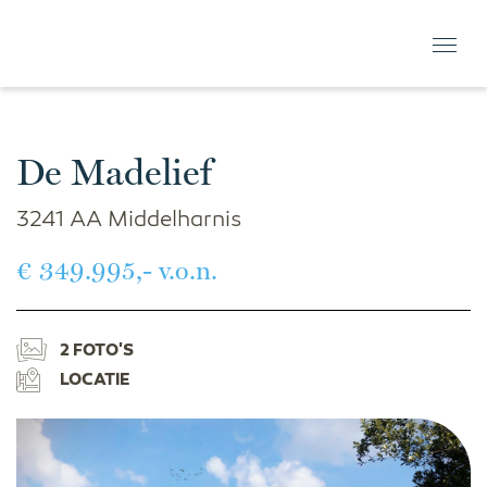
De Madelief
3241 AA Middelharnis
€ 349.995,- v.o.n.
2 FOTO'S
LOCATIE