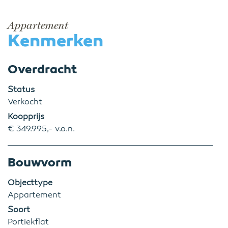
Appartement
Kenmerken
Overdracht
Status
Verkocht
Koopprijs
€ 349.995,- v.o.n.
Bouwvorm
Objecttype
Appartement
Soort
Portiekflat