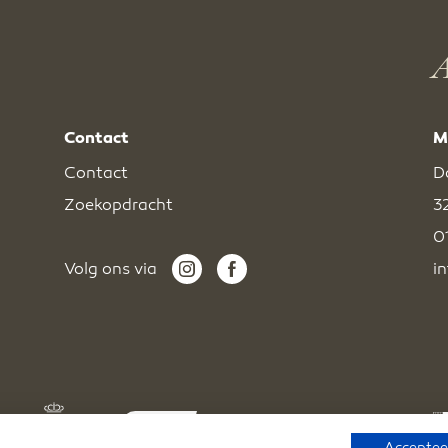
A
Contact
M
Contact
D
Zoekopdracht
3
0
Volg ons via
i
Accepteer