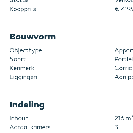
Status
Verko
Koopprijs
€ 419.9
Bouwvorm
Objecttype
Appar
Soort
Portie
Kenmerk
Corrid
Liggingen
Aan pa
Indeling
Inhoud
216 m
Aantal kamers
3