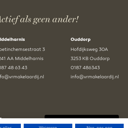
ctief als geen ander!
iddelharnis
Ouddorp
oetinchemsestraat 3
Hofdijksweg 30A
241 AA Middelharnis
3253 KB Ouddorp
187 48 63 43
0187 486343
nfo@vrmakelaardij.nl
info@vrmakelaardij.nl
BEKIJK EXCLUSIEF AANBOD
 alles
Weigeren
Nee, pas aan