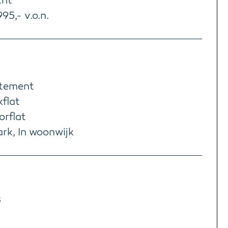
cht
95,- v.o.n.
tement
kflat
orflat
rk, In woonwijk
3