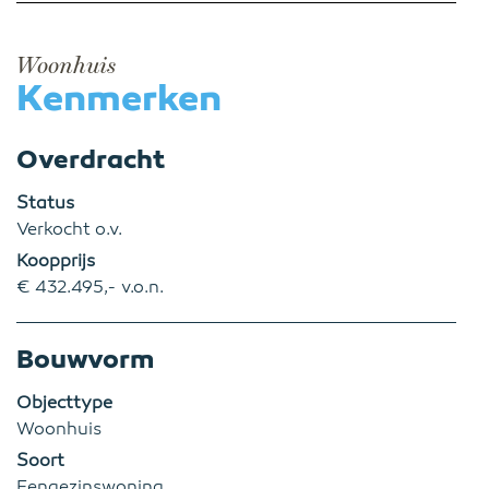
Woonhuis
Kenmerken
Overdracht
Status
Verkocht o.v.
Koopprijs
€ 432.495,- v.o.n.
Bouwvorm
Objecttype
Woonhuis
Soort
Eengezinswoning