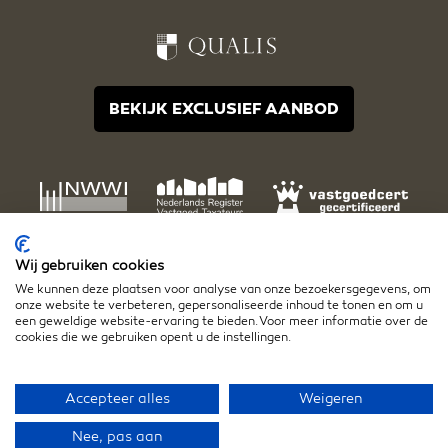
BEKIJK EXCLUSIEF AANBOD
Wij gebruiken cookies
We kunnen deze plaatsen voor analyse van onze bezoekersgegevens, om
onze website te verbeteren, gepersonaliseerde inhoud te tonen en om u
een geweldige website-ervaring te bieden. Voor meer informatie over de
cookies die we gebruiken opent u de instellingen.
Disclaimer
Algemene voorwaarden
Privacy- en cookiestatement
Accepteer alles
Weigeren
Nee, pas aan