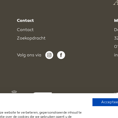
A
Contact
M
Contact
D
Zoekopdracht
3
0
Volg ons via
i
Accepteer
e website te verbeteren, gepersonaliseerde inhoud te
tie over de cookies die we gebruiken opent u de