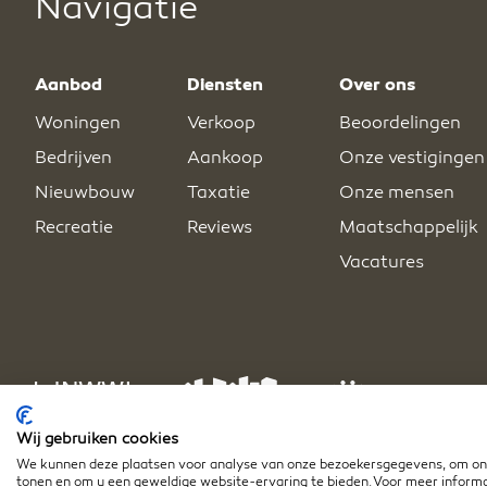
Navigatie
Aanbod
Diensten
Over ons
Woningen
Verkoop
Beoordelingen
Bedrijven
Aankoop
Onze vestigingen
Nieuwbouw
Taxatie
Onze mensen
Recreatie
Reviews
Maatschappelijk
Vacatures
Wij gebruiken cookies
We kunnen deze plaatsen voor analyse van onze bezoekersgegevens, om onz
tonen en om u een geweldige website-ervaring te bieden. Voor meer informa