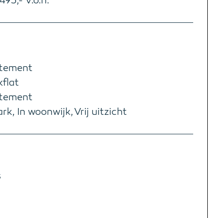
495,- v.o.n.
tement
kflat
tement
rk, In woonwijk, Vrij uitzicht
3