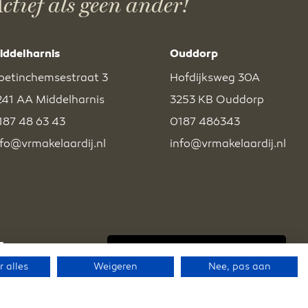
ctief als geen ander!
iddelharnis
Ouddorp
oetinchemsestraat 3
Hofdijksweg 30A
241 AA Middelharnis
3253 KB Ouddorp
187 48 63 43
0187 486343
nfo@vrmakelaardij.nl
info@vrmakelaardij.nl
BEKIJK EXCLUSIEF AANBOD
 alles
Weigeren
Nee, pas aan