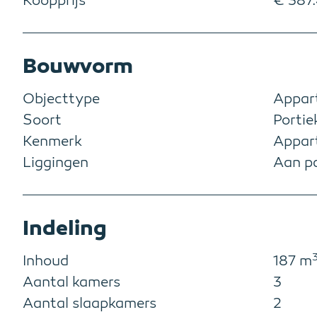
Koopprijs
€ 387.
Bouwvorm
Objecttype
Appar
Soort
Portie
Kenmerk
Appar
Liggingen
Aan pa
Indeling
Inhoud
187 m
Aantal kamers
3
Aantal slaapkamers
2