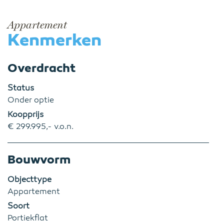
Appartement
Kenmerken
Overdracht
Status
Onder optie
Koopprijs
€ 299.995,- v.o.n.
Bouwvorm
Objecttype
Appartement
Soort
Portiekflat