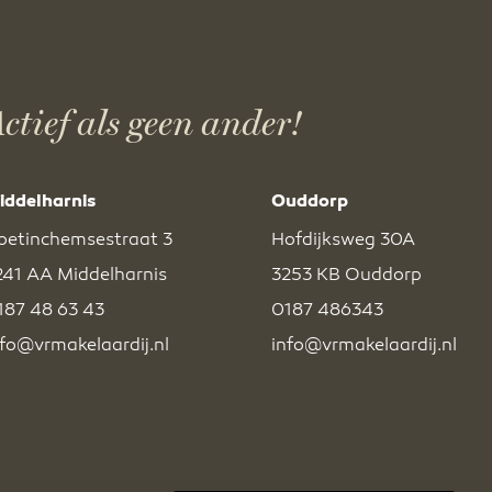
ctief als geen ander!
iddelharnis
Ouddorp
oetinchemsestraat 3
Hofdijksweg 30A
241 AA Middelharnis
3253 KB Ouddorp
187 48 63 43
0187 486343
nfo@vrmakelaardij.nl
info@vrmakelaardij.nl