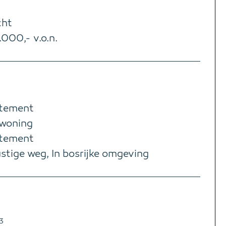
cht
000,- v.o.n.
tement
woning
tement
stige weg, In bosrijke omgeving
3