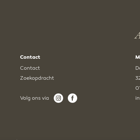
A
Contact
M
Contact
D
Zoekopdracht
3
0
Volg ons via
i