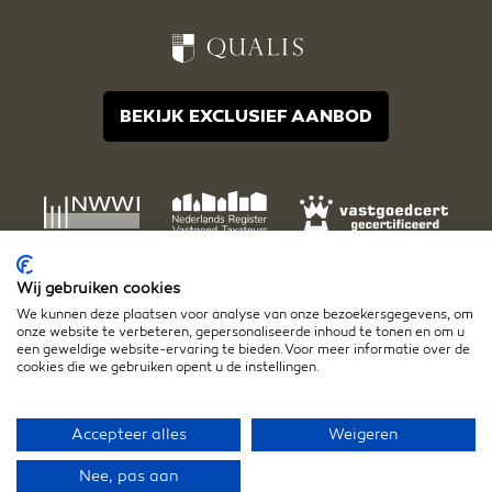
BEKIJK EXCLUSIEF AANBOD
Wij gebruiken cookies
We kunnen deze plaatsen voor analyse van onze bezoekersgegevens, om
onze website te verbeteren, gepersonaliseerde inhoud te tonen en om u
een geweldige website-ervaring te bieden. Voor meer informatie over de
cookies die we gebruiken opent u de instellingen.
Disclaimer
Algemene voorwaarden
Privacy- en cookiestatement
Accepteer alles
Weigeren
Nee, pas aan