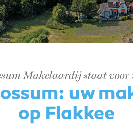
sum Makelaardij staat voor 
ossum: uw ma
op Flakkee