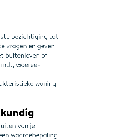
ste bezichtiging tot
ste vragen en geven
et buitenleven of
vindt, Goeree-
kteristieke woning
kkundig
uiten van je
 een waardebepaling