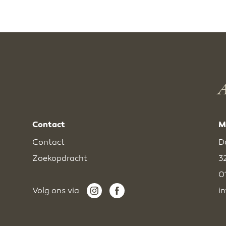
A
Contact
M
Contact
D
Zoekopdracht
3
0
Volg ons via
i