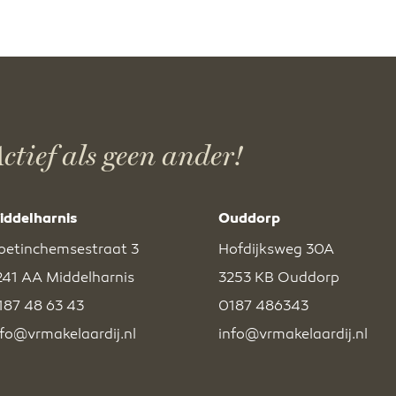
ctief als geen ander!
iddelharnis
Ouddorp
oetinchemsestraat 3
Hofdijksweg 30A
241 AA Middelharnis
3253 KB Ouddorp
187 48 63 43
0187 486343
nfo@vrmakelaardij.nl
info@vrmakelaardij.nl