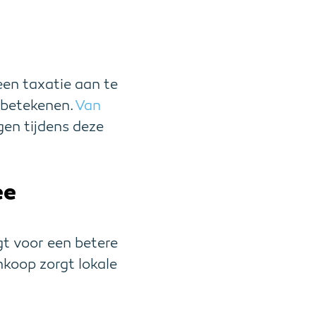
een taxatie aan te
 betekenen.
Van
gen tijdens deze
ee
gt voor een betere
nkoop zorgt lokale