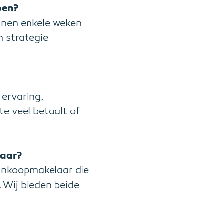
pen?
innen enkele weken
 strategie
 ervaring,
e veel betaalt of
laar?
ankoopmakelaar die
 Wij bieden beide