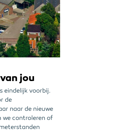
 van jou
 eindelijk voorbij.
r de
aar naar de nieuwe
n we controleren of
e meterstanden