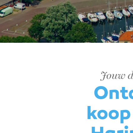
Jouw d
Ontd
koop 