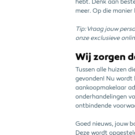
hebt. Denk aan beste
meer. Op die manier k
Tip: Vraag jouw pers
onze exclusieve onli
Wij zorgen d
Tussen alle huizen di
gevonden! Nu wordt h
aankoopmakelaar advi
onderhandelingen voo
ontbindende voorwaa
Goed nieuws, jouw bo
Deze wordt opgestel