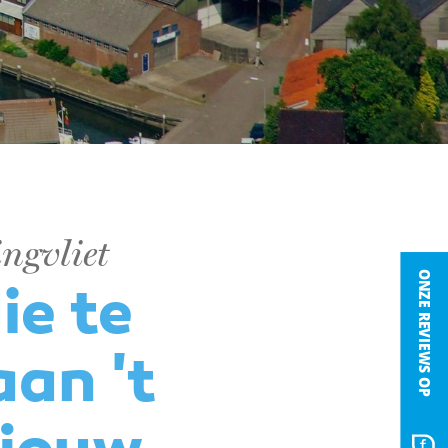
ngvliet
ie te
aan 't