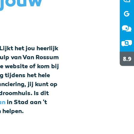
 jouw
ijkt het jou heerlijk
hulp van Van Rossum
ze website of kom bij
 tijdens het hele
ciering, jij kunt op
droomhuis. Is dit
an
in Stad aan 't
n helpen.