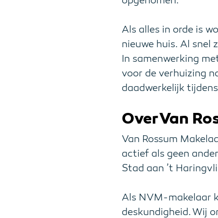
opgenomen.
Als alles in orde is 
nieuwe huis. Al snel 
In samenwerking met 
voor de verhuizing n
daadwerkelijk tijden
Over Van Ro
Van Rossum Makelaard
actief als geen ande
Stad aan ’t Haringvl
Als NVM-makelaar kun
deskundigheid. Wij o