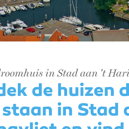
roomhuis in Stad aan 't Hari
ek de huizen d
staan in Stad 