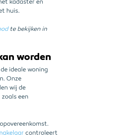
het kadaster en
et huis.
bod
te bekijken in
 kan worden
j de ideale woning
en. Onze
en wij de
 zoals een
koopovereenkomst.
akelaar
controleert