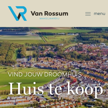
menu
VIND JOUW DROOMHUIS
Huis te koop