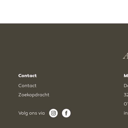
A
Contact
M
Contact
D
Zoekopdracht
3
0
Volg ons via
i