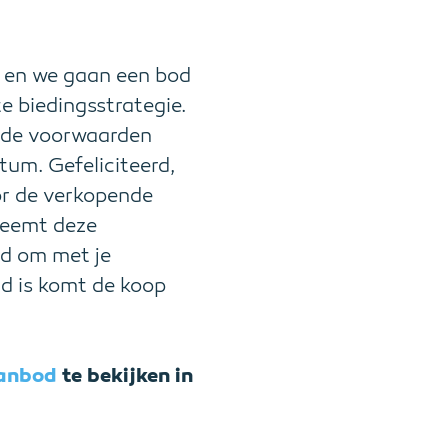
s en we gaan een bod
e biedingsstrategie.
k de voorwaarden
um. Gefeliciteerd,
or de verkopende
neemt deze
jd om met je
nd is komt de koop
aanbod
te bekijken in