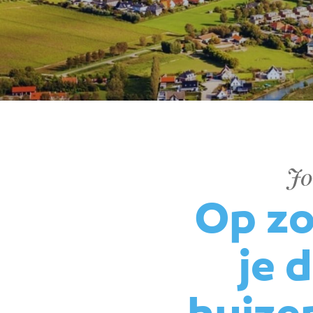
Jo
Op zo
je 