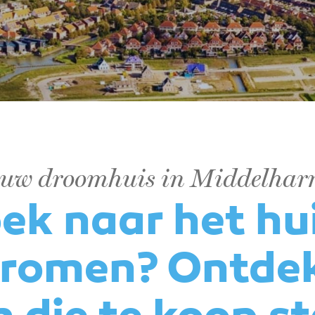
uw droomhuis in Middelhar
ek naar het hu
dromen? Ontde