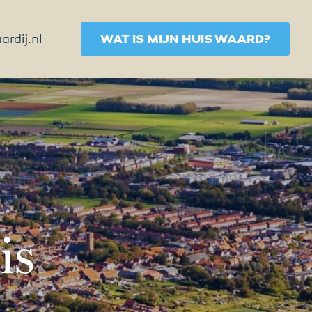
rdij.nl
WAT IS MIJN HUIS WAARD?
is