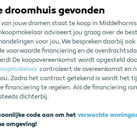
e droomhuis gevonden
is van jouw dromen staat te koop in Middelharni
koopmakelaar adviseert jou graag over de best
handelingen voor jou. We bespreken daarbij oo
e voorwaarde financiering en de overdrachtsdat
eerd! De koopovereenkomst wordt opgesteld do
oopmakelaar
controleert de overeenkomst en 
jou. Zodra het contract getekend is wordt het ti
 financiering te regelen. Als de financiering ro
teeds dichterbij.
soonlijke code aan om het
verwachte woning
ine omgeving!