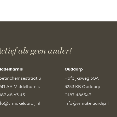
ctief als geen ander!
iddelharnis
Ouddorp
oetinchemsestraat 3
Hofdijksweg 30A
241 AA Middelharnis
3253 KB Ouddorp
187 48 63 43
0187 486343
nfo@vrmakelaardij.nl
info@vrmakelaardij.nl